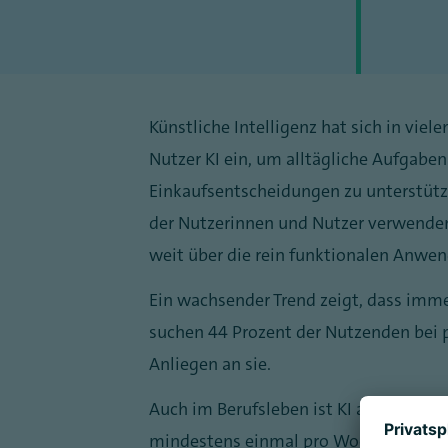
Künstliche Intelligenz hat sich in viel
Nutzer KI ein, um alltägliche Aufgaben
Einkaufsentscheidungen zu unterstütz
der Nutzerinnen und Nutzer verwenden 
weit über die rein funktionalen Anwe
Ein wachsender Trend zeigt, dass imm
suchen 44 Prozent der Nutzenden bei 
Anliegen an sie.
Auch im Berufsleben ist KI angekommen.
mindestens einmal pro Woche, 22 Prozen