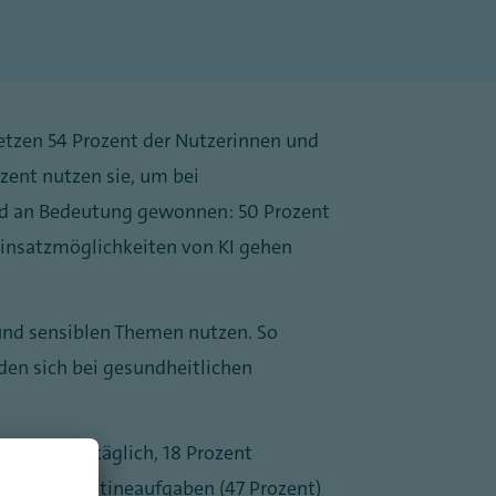
o setzen 54 Prozent der Nutzerinnen und
zent nutzen sie, um bei
nd an Bedeutung gewonnen: 50 Prozent
Einsatzmöglichkeiten von KI gehen
und sensiblen Themen nutzen. So
den sich bei gesundheitlichen
8 Prozent täglich, 18 Prozent
rung von Routineaufgaben (47 Prozent)