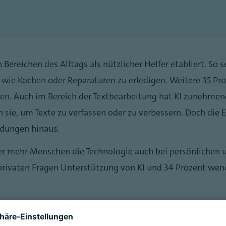
en Bereichen des Alltags als nützlicher Helfer etabliert. S
 wie Kochen oder Reparaturen zu erledigen. Weitere 35 Pro
en. Auch im Bereich der Textbearbeitung hat KI zunehme
sie, um Texte zu verfassen oder zu verbessern. Doch die 
ndungen hinaus.
er mehr Menschen die Technologie auch bei persönlichen 
privaten Fragen Unterstützung von KI und 34 Prozent wen
 48 Prozent der Erwerbstätigen nutzen KI bei der Arbeit: 
t seltener. Sie sehen Vorteile vor allem in der Erleichte