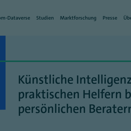
rmenü
om-Dataverse
Studien
Marktforschung
Presse
Übe
Künstliche Intelligen
praktischen Helfern b
persönlichen Berater