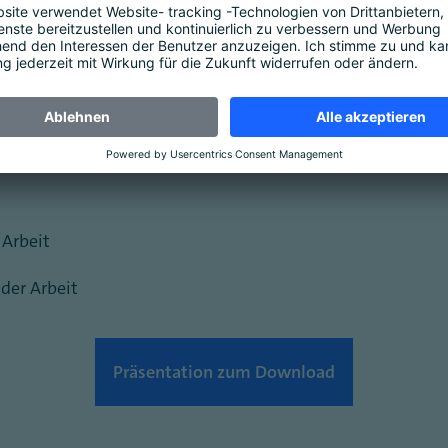
Prozent), in Freiräumen für wichtigere Aufgaben (43 Proze
bote
 Arbeit
 der Arbeit
Präsentation zum Download