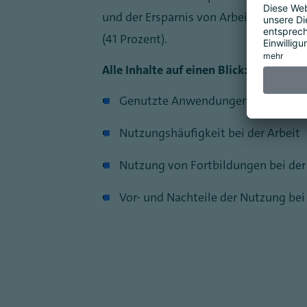
und der Ersparnis von Arbeitszeit (47 
(41 Prozent).
Alle Inhalte auf einen Blick:
Genutzte Anwendungen bzw. Ange
Nutzungshäufigkeit bei der Arbeit
Nutzung von Fortbildungen bei der
Vor- und Nachteile der Nutzung bei