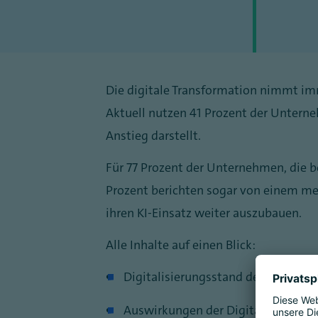
Die digitale Transformation nimmt imme
Aktuell nutzen 41 Prozent der Unterne
Anstieg darstellt.
Für 77 Prozent der Unternehmen, die b
Prozent berichten sogar von einem me
ihren KI-Einsatz weiter auszubauen.
Alle Inhalte auf einen Blick:
Digitalisierungsstand deutscher 
Auswirkungen der Digitalisierung