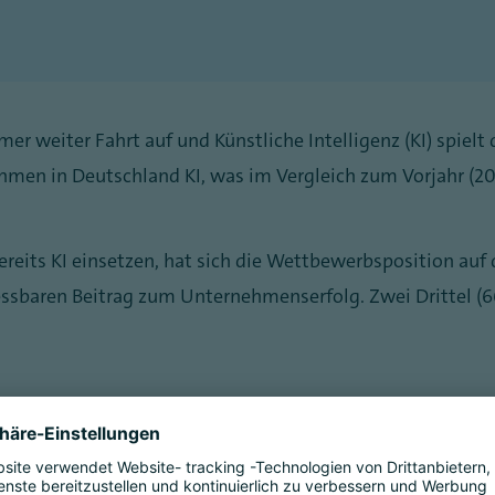
r weiter Fahrt auf und Künstliche Intelligenz (KI) spielt
hmen in Deutschland KI, was im Vergleich zum Vorjahr (202
ereits KI einsetzen, hat sich die Wettbewerbsposition auf
ssbaren Beitrag zum Unternehmenserfolg. Zwei Drittel (
Unternehmen
 auf Unternehmen