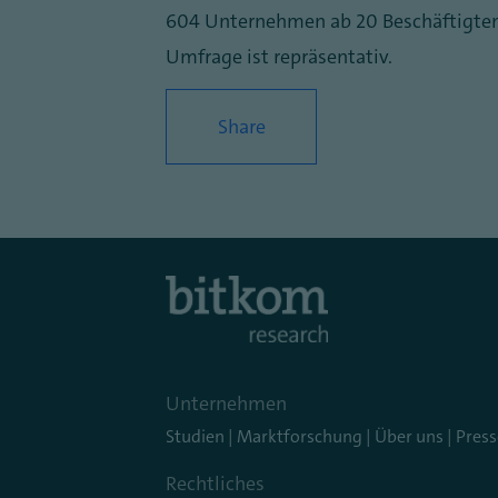
604 Unternehmen ab 20 Beschäftigten 
Umfrage ist repräsentativ.
Share
Unternehmen
Studien
|
Marktforschung
|
Über uns
|
Press
Rechtliches