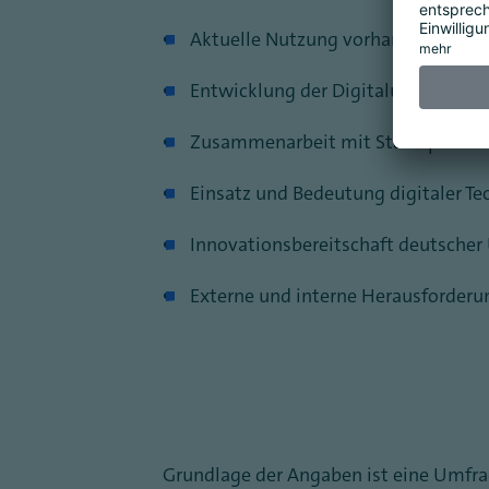
Aktuelle Nutzung vorhandener Dat
Entwicklung der Digitalumsätze u
Zusammenarbeit mit Startups
Einsatz und Bedeutung digitaler Te
Innovationsbereitschaft deutscher
Externe und interne Herausforderun
Grundlage der Angaben ist eine Umfra