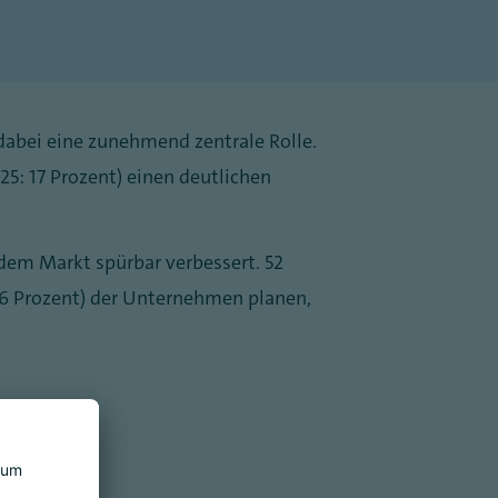
 dabei eine zunehmend zentrale Rolle.
5: 17 Prozent) einen deutlichen
 dem Markt spürbar verbessert. 52
66 Prozent) der Unternehmen planen,