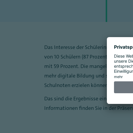
Das Interesse der Schülerinnen und Schü
von 10 Schülern (87 Prozent) sehen sc
mit 59 Prozent. Die mangelnde technis
mehr digitale Bildung und sind überze
Schulnoten erzielen können.
Das sind die Ergebnisse einer repräse
Informationen finden Sie in der Präsen