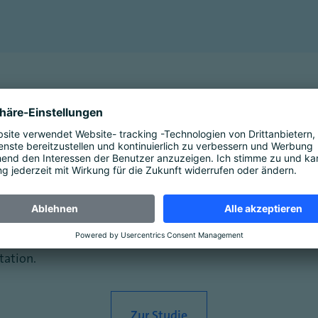
ler an digitaler Bildung ist hoch, aber die Digitalisierung
hlechtes oder fehlendes WLAN als dringlichstes Problem i
che Ausstattung ist auf Rang 3 der Problemliste, mit 56 P
ugt, dass sie durch den Einsatz digitaler Bildungsmedien 
ntativen Umfrage von 504 Schülern zwischen 14 und 19 Jahr
tation.
Zur Studie