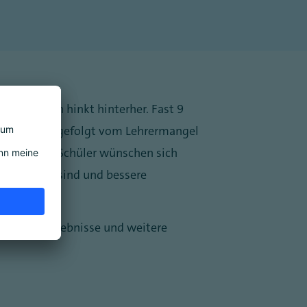
 der Schulen hinkt hinterher. Fast 9
hrer Schule, gefolgt vom Lehrermangel
rozent. Die Schüler wünschen sich
motivierter sind und bessere
en. Alle Ergebnisse und weitere