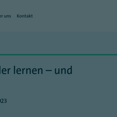
r uns
Kontakt
ler lernen – und
023