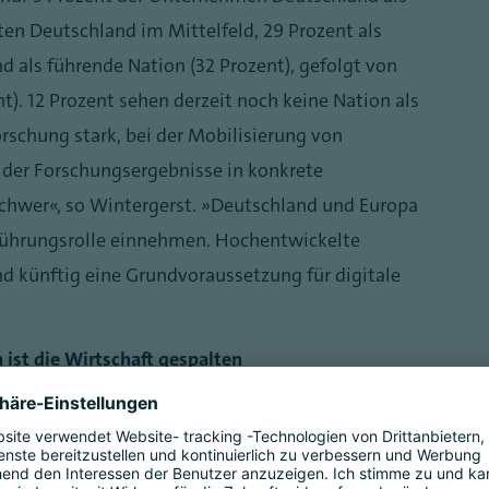
ten Deutschland im Mittelfeld, 29 Prozent als
d als führende Nation (32 Prozent), gefolgt von
nt). 12 Prozent sehen derzeit noch keine Nation als
rschung stark, bei der Mobilisierung von
 der Forschungsergebnisse in konkrete
chwer“, so Wintergerst. „Deutschland und Europa
ührungsrolle einnehmen. Hochentwickelte
 künftig eine Grundvoraussetzung für digitale
n ist die Wirtschaft gespalten
hmung der Unternehmen eng mit dem Thema IT-
darin grundsätzlich ein Risiko für ihre IT-
as Risiko als sehr groß oder eher groß ein, 50