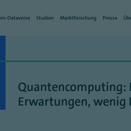
rmenü
om-Dataverse
Studien
Marktforschung
Presse
Übe
Quantencomputing:
Erwartungen, wenig 