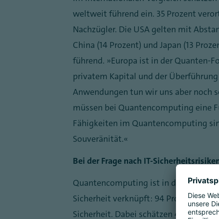
weltweit führend ein. 35 Prozent veror
Nachzügler. Die USA gelten mit Abstan
China (14 Prozent) und Japan (13 Proze
führend. „Europa ist in der Quanten-Fo
privatem Kapital und der Überführung
Anwendungen tun wir uns aber noch s
müssen bei Quantencomputing eine F
Fähigkeiten im Quantencomputing sind
Souveränität.“
Bei der Frage nach IT-Sicherheitsrisike
Quantencomputing ist in der Wahrne
Sicherheit verknüpft: 94 Prozent sehen 
Sicherheit. Dabei schätzen 44 Prozent d