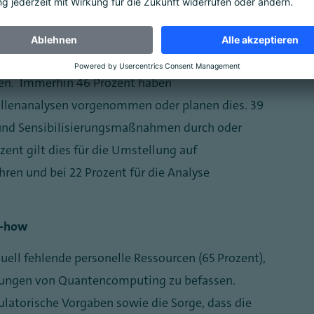
gering oder sehr gering ein. Zugleich hat selbst
omputing nutzen oder sich für das Thema
ozent) noch keine Maßnahmen ergriffen, um sich auf
ten. Immerhin 46 Prozent haben
llenanalysen vorgenommen oder planen dies. 39
 und Sensibilisierungsmaßnahmen durch oder
ent gilt dies für die Umstellung auf
ren und bei 22 Prozent für die Analyse
w-how
ll fehlende personelle Ressourcen (65 Prozent),
kungen von Quantencomputing zu befassen.
ulatorische Vorgaben sowie die Sorge, dass die