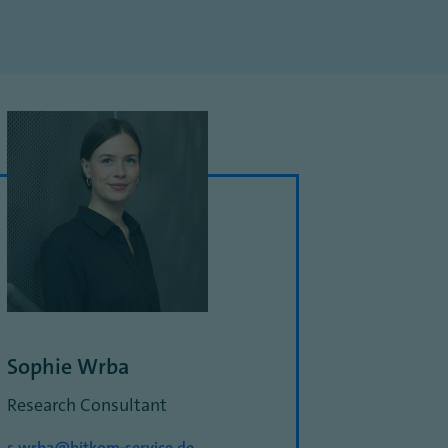
Sophie Wrba
Research Consultant
s.wrba@bitkom-service.de