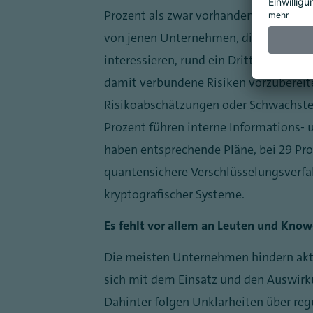
Prozent als zwar vorhanden, aber eher 
von jenen Unternehmen, die Quantenc
interessieren, rund ein Drittel (34 Pr
damit verbundene Risiken vorzuberei
Risikoabschätzungen oder Schwachste
Prozent führen interne Informations-
haben entsprechende Pläne, bei 29 Proz
quantensichere Verschlüsselungsverfah
kryptografischer Systeme.
Es fehlt vor allem an Leuten und Kno
Die meisten Unternehmen hindern aktue
sich mit dem Einsatz und den Auswir
Dahinter folgen Unklarheiten über reg