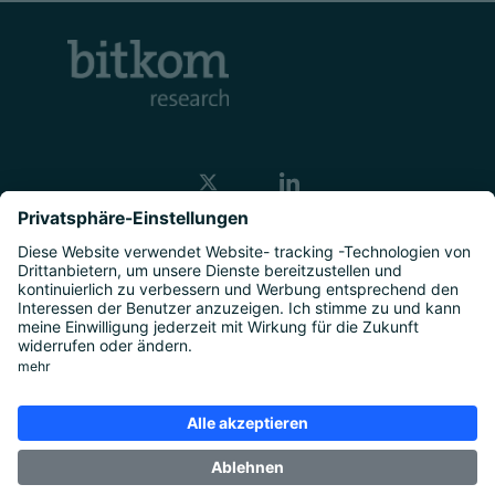
Kontakt
Unternehmen
Studien
|
Marktforschung
|
Über uns
|
Presse
Rechtliches
Impressum
|
Datenschutz
|
Cookie-