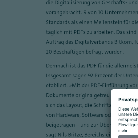
die Digitalisierung von Geschäfts- u
vorangebracht: 9 von 10 Unternehmen 
Standards als einen Meilenstein für di
täglich mit PDFs zu arbeiten. Das sind
Auftrag des Digitalverbands Bitkom, 
20 Beschäftigen befragt wurden.
Demnach ist das PDF für die allerme
Insgesamt sagen 92 Prozent der Unter
etabliert. „Mit der PDF-Einführung vo
Dokumente originalgetreu und plattf
sich das Layout, die Schriftarten ode
von Hardware, Software oder Betrieb
beigetragen – und zur Übermittlung di
sagt Nils Britze, Bereichsleiter Digit