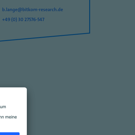
b.lange@bitkom-research.de
+49 (0) 30 27576-547