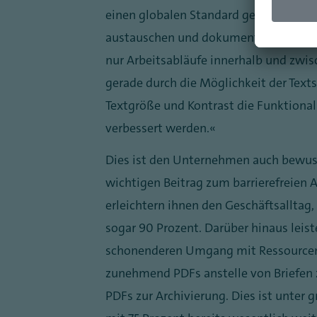
einen globalen Standard gesetzt und d
austauschen und dokumentieren, in fas
nur Arbeitsabläufe innerhalb und zw
gerade durch die Möglichkeit der Text
Textgröße und Kontrast die Funktional
verbessert werden.“
Dies ist den Unternehmen auch bewuss
wichtigen Beitrag zum barrierefreien 
erleichtern ihnen den Geschäftsallta
sogar 90 Prozent. Darüber hinaus leis
schonenderen Umgang mit Ressourcen
zunehmend PDFs anstelle von Briefen 
PDFs zur Archivierung. Dies ist unte