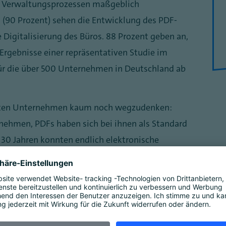
nd Verwaltungsprozessen maßgeblich
(90 Prozent) sehen die Entwicklung des PDF-
e Digitalisierung des Büros. 88 Prozent geben an,
 Ergebnisse einer repräsentativen Studie im
für die über 500 Unternehmen in Deutschland ab
isten Unternehmen kaum noch wegzudenken:
nehmen, PDFs haben sich bei ihnen als Standard
r 30 Jahren konnten endlich elektronische
ormübergreifend ausgetauscht werden, ohne dass
r die Formatierung änderten. Diese Unabhängigkeit
ssystem hat maßgeblich zum Siegeszug des PDFs
gitaler Dokumente in allen Lebensbereichen“,
ale Geschäftsprozesse beim Bitkom. „Das PDF hat