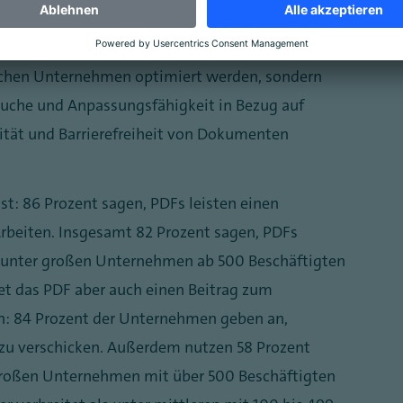
amit die Art und Weise, wie wir Informationen
t allen Branchen revolutioniert. So konnten nicht
ischen Unternehmen optimiert werden, sondern
suche und Anpassungsfähigkeit in Bezug auf
ität und Barrierefreiheit von Dokumenten
t: 86 Prozent sagen, PDFs leisten einen
Arbeiten. Insgesamt 82 Prozent sagen, PDFs
g, unter großen Unternehmen ab 500 Beschäftigten
tet das PDF aber auch einen Beitrag zum
: 84 Prozent der Unternehmen geben an,
zu verschicken. Außerdem nutzen 58 Prozent
r großen Unternehmen mit über 500 Beschäftigten