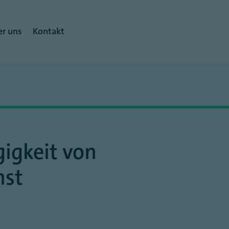
r uns
Kontakt
igkeit von
hst