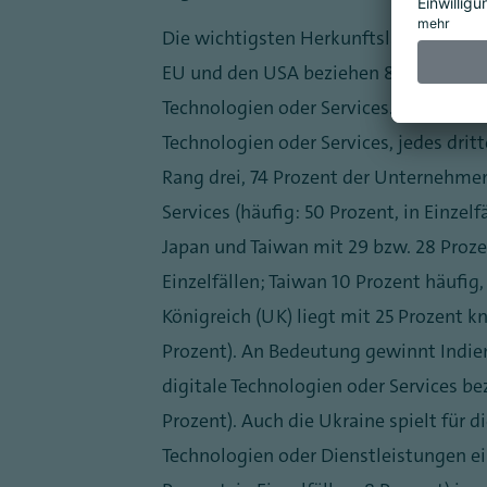
Die wichtigsten Herkunftsländer und -
EU und den USA beziehen 84 bzw. 83 P
Technologien oder Services. Jeweils die
Technologien oder Services, jedes dritt
Rang drei, 74 Prozent der Unternehmen
Services (häufig: 50 Prozent, in Einzel
Japan und Taiwan mit 29 bzw. 28 Prozen
Einzelfällen; Taiwan 10 Prozent häufig, 
Königreich (UK) liegt mit 25 Prozent kn
Prozent). An Bedeutung gewinnt Indie
digitale Technologien oder Services bez
Prozent). Auch die Ukraine spielt für 
Technologien oder Dienstleistungen ei