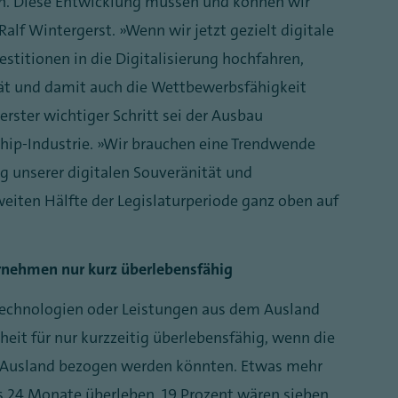
. Diese Entwicklung müssen und können wir
alf Wintergerst. „Wenn wir jetzt gezielt digitale
stitionen in die Digitalisierung hochfahren,
tät und damit auch die Wettbewerbsfähigkeit
rster wichtiger Schritt sei der Ausbau
hip-Industrie. „Wir brauchen eine Trendwende
ng unserer digitalen Souveränität und
eiten Hälfte der Legislaturperiode ganz oben auf
rnehmen nur kurz überlebensfähig
Technologien oder Leistungen aus dem Ausland
heit für nur kurzzeitig überlebensfähig, wenn die
m Ausland bezogen werden könnten. Etwas mehr
bis 24 Monate überleben. 19 Prozent wären sieben