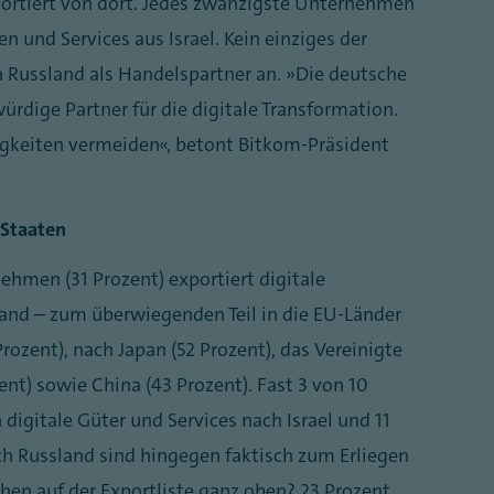
mportiert von dort. Jedes zwanzigste Unternehmen
en und Services aus Israel. Kein einziges der
Russland als Handelspartner an. „Die deutsche
ürdige Partner für die digitale Transformation.
igkeiten vermeiden“, betont Bitkom-Präsident
-Staaten
ehmen (31 Prozent) exportiert digitale
land – zum überwiegenden Teil in die EU-Länder
Prozent), nach Japan (52 Prozent), das Vereinigte
zent) sowie China (43 Prozent). Fast 3 von 10
igitale Güter und Services nach Israel und 11
ach Russland sind hingegen faktisch zum Erliegen
 auf der Exportliste ganz oben? 23 Prozent