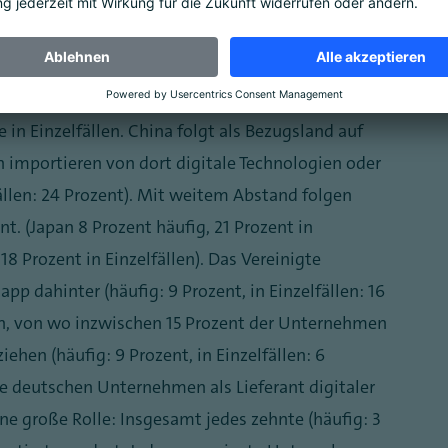
regionen sind die EU, die USA und China. Aus der
rozent der Unternehmen ihre digitalen
 Hälfte importiert von dort sogar häufig digitale
e in Einzelfällen. China folgt als Bezugsland auf
 importieren von dort digitale Technologien oder
fällen: 24 Prozent). Mit weitem Abstand folgen
t. (Japan 8 Prozent häufig, 21 Prozent in
18 Prozent in Einzelfällen). Das Vereinigte
app dahinter (häufig: 9 Prozent, in Einzelfällen: 16
n, von wo inzwischen 15 Prozent der Unternehmen
iehen (häufig: 9 Prozent, in Einzelfällen: 6
die deutschen Unternehmen als Lieferant digitaler
ne große Rolle: Insgesamt jedes zehnte (häufig: 3