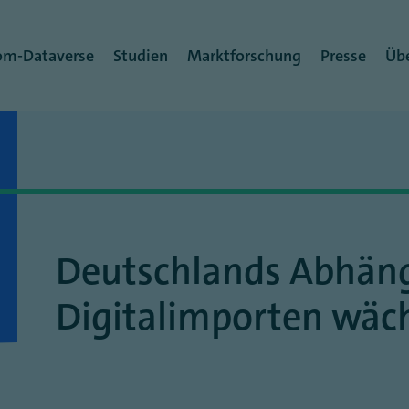
rmenü
om-Dataverse
Studien
Marktforschung
Presse
Übe
Deutschlands Abhäng
Digitalimporten wäc