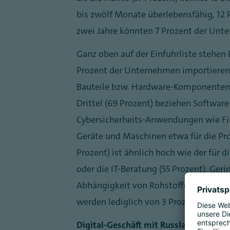
bis zwölf Monate überlebensfähig, 12 
zwei Jahre könnten 7 Prozent der Unt
Ganz oben auf der Einfuhrliste stehen
Prozent der Unternehmen importieren. D
Bauteile bzw. Hardware-Komponenten w
Drittel (69 Prozent) beziehen Softwar
Cybersicherheits-Anwendungen wie Fire
Geräte und Maschinen etwa für die Pr
Prozent) ist ähnlich hoch wie der für 
oder die IT-Beratung (55 Prozent). Ge
Abhängigkeit von Rohstoffen für IT-Ha
werden lediglich von 3 Prozent der U
Digital-Geschäft mit Russland kompl