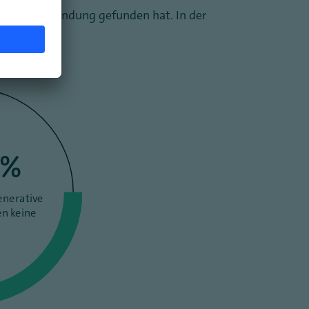
ellschaft Anwendung gefunden hat. In der
%
enerative
en keine