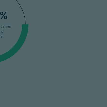
%
 Jahren
und
e.