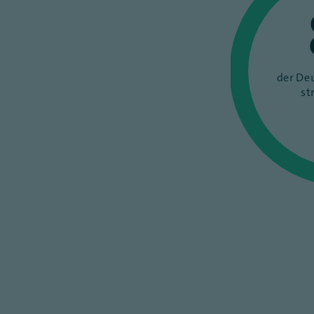
der Deu
st