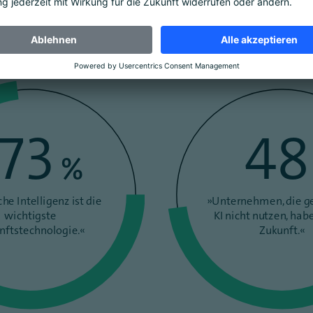
hlüsselinnovation, die bereits in vielen Bereichen der Ges
ehr Unternehmen KI ein.
73
48
%
che Intelligenz ist die
»Unternehmen, die g
wichtigste
KI nicht nutzen, hab
nftstechnologie.«
Zukunft.«