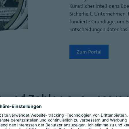
Künstlicher Intelligenz übe
Sicherheit. Unternehmen, P
fundierte Grundlage, um 
Entscheidungen datenbasie
Zum Portal
 und Zahlen aus unseren
 oder Zukunftstechnologie?