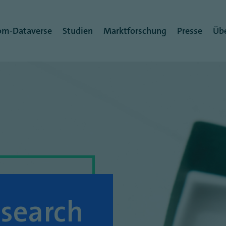
rmenü
om-Dataverse
Studien
Marktforschung
Presse
Übe
search