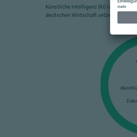
Künstliche Intelligenz (KI) ist eine Sc
deutschen Wirtschaft setzen immer m
»Künstli
Zuku