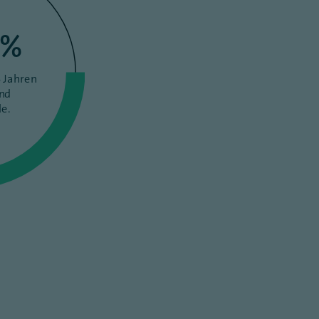
%
 Jahren
und
e.