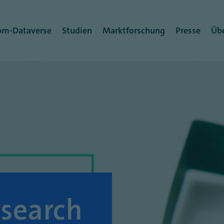
rmenü
om-Dataverse
Studien
Marktforschung
Presse
Übe
search