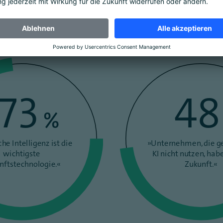
hlüsselinnovation, die bereits in vielen Bereichen der Ges
ehr Unternehmen KI ein.
73
48
%
che Intelligenz ist die
»Unternehmen, die g
wichtigste
KI nicht nutzen, hab
nftstechnologie.«
Zukunft.«