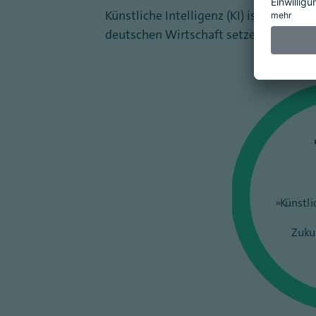
Künstliche Intelligenz (KI) ist eine Sc
deutschen Wirtschaft setzen immer m
»Künstli
Zuku