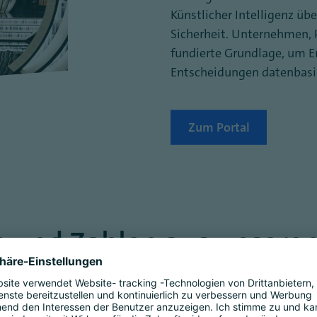
Künstlicher Intelligenz übe
Sicherheit. Unternehmen, P
fundierte Grundlage, um 
Entscheidungen datenbasie
Zum Portal
 und Zahlen aus unseren
 oder Zukunftstechnologie?