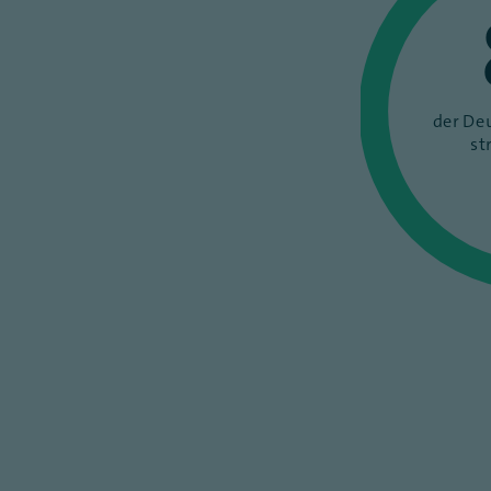
der Deu
st