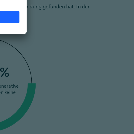
ellschaft Anwendung gefunden hat. In der
%
enerative
en keine